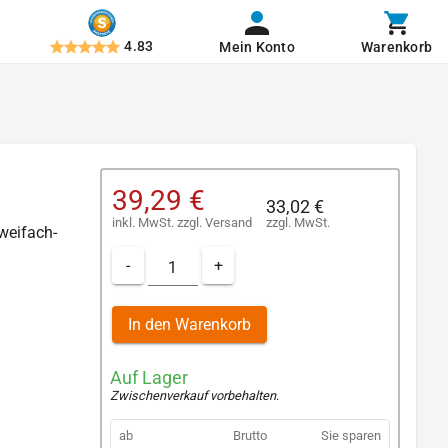
4.83
Mein Konto
Warenkorb
39,29 €
33,02 €
inkl. MwSt.
zzgl.
Versand
zzgl. MwSt.
weifach-
-
+
In den Warenkorb
Auf Lager
Zwischenverkauf vorbehalten
.
ab
Brutto
Sie sparen