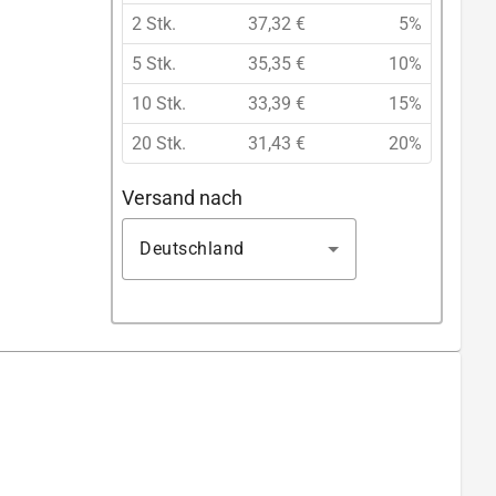
2 Stk.
37,32 €
5%
5 Stk.
35,35 €
10%
10 Stk.
33,39 €
15%
20 Stk.
31,43 €
20%
Versand nach
Deutschland