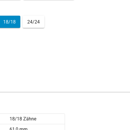
18/18
24/24
18/18 Zähne
61,0 mm