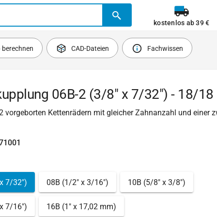
kostenlos ab 39 €
b berechnen
CAD-Dateien
Fachwissen
upplung 06B-2 (3/8" x 7/32") - 18/18
2 vorgeborten Kettenrädern mit gleicher Zahnanzahl und einer z
471001
x 7/32")
08B (1/2" x 3/16")
10B (5/8" x 3/8")
x 7/16")
16B (1" x 17,02 mm)