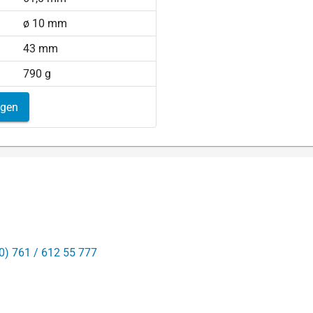
ø 10 mm
43 mm
790 g
igen
0) 761 / 612 55 777