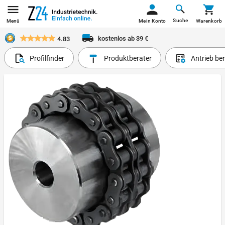
Suche
Menü
Mein Konto
Warenkorb
kostenlos ab 39 €
4.83
Profilfinder
Produktberater
Antrieb be