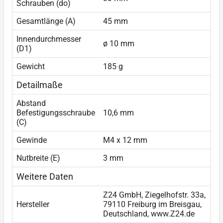
Schrauben (do)
Gesamtlänge (A)
45 mm
Innendurchmesser
ø 10 mm
(D1)
Gewicht
185 g
Detailmaße
Abstand
Befestigungsschraube
10,6 mm
(C)
Gewinde
M4 x 12 mm
Nutbreite (E)
3 mm
Weitere Daten
Z24 GmbH, Ziegelhofstr. 33a,
Hersteller
79110 Freiburg im Breisgau,
Deutschland, www.Z24.de