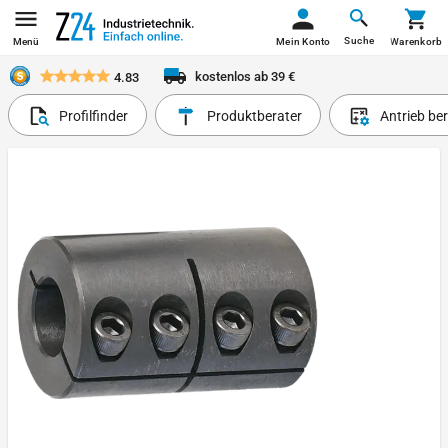
Suche
Menü
Mein Konto
Warenkorb
kostenlos ab 39 €
4.83
Profilfinder
Produktberater
Antrieb be