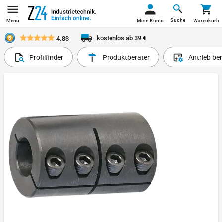
Suche
Menü
Mein Konto
Warenkorb
kostenlos ab 39 €
4.83
Profilfinder
Produktberater
Antrieb be