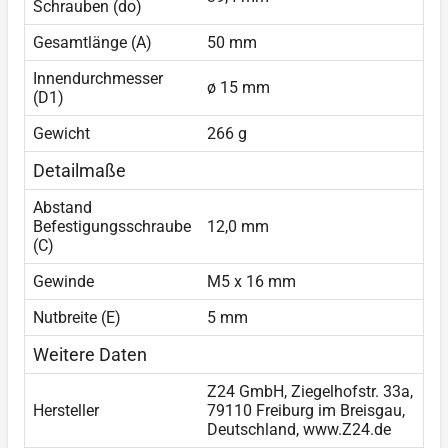
Schrauben (do)
Gesamtlänge (A)
50 mm
Innendurchmesser
ø 15 mm
(D1)
Gewicht
266 g
Detailmaße
Abstand
Befestigungsschraube
12,0 mm
(C)
Gewinde
M5 x 16 mm
Nutbreite (E)
5 mm
Weitere Daten
Z24 GmbH, Ziegelhofstr. 33a,
Hersteller
79110 Freiburg im Breisgau,
Deutschland, www.Z24.de