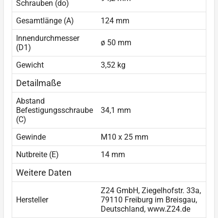
Schrauben (do)
Gesamtlänge (A)
124 mm
Innendurchmesser
ø 50 mm
(D1)
Gewicht
3,52 kg
Detailmaße
Abstand
Befestigungsschraube
34,1 mm
(C)
Gewinde
M10 x 25 mm
Nutbreite (E)
14 mm
Weitere Daten
Z24 GmbH, Ziegelhofstr. 33a,
Hersteller
79110 Freiburg im Breisgau,
Deutschland, www.Z24.de