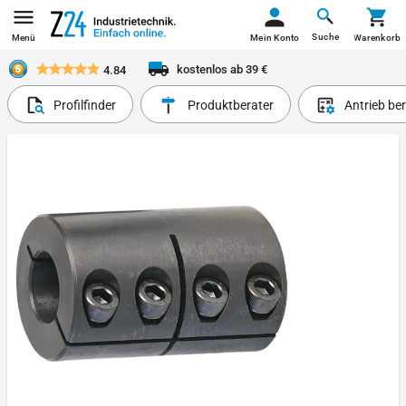
Suche
Menü
Mein Konto
Warenkorb
kostenlos ab 39 €
4.84
Profilfinder
Produktberater
Antrieb be