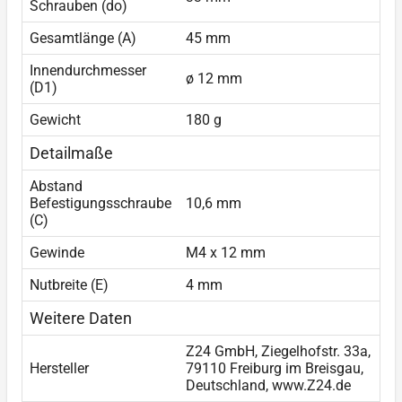
Schrauben (do)
Gesamtlänge (A)
45 mm
Innendurchmesser
ø 12 mm
(D1)
Gewicht
180 g
Detailmaße
Abstand
Befestigungsschraube
10,6 mm
(C)
Gewinde
M4 x 12 mm
Nutbreite (E)
4 mm
Weitere Daten
Z24 GmbH, Ziegelhofstr. 33a,
Hersteller
79110 Freiburg im Breisgau,
Deutschland, www.Z24.de