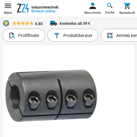
Suche
Menü
Mein Konto
Warenkorb
kostenlos ab 39 €
4.83
Profilfinder
Produktberater
Antrieb be