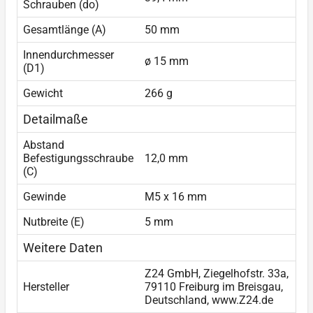
Schrauben (do)
Gesamtlänge (A)
50 mm
Innendurchmesser
ø 15 mm
(D1)
Gewicht
266 g
Detailmaße
Abstand
Befestigungsschraube
12,0 mm
(C)
Gewinde
M5 x 16 mm
Nutbreite (E)
5 mm
Weitere Daten
Z24 GmbH, Ziegelhofstr. 33a,
Hersteller
79110 Freiburg im Breisgau,
Deutschland, www.Z24.de