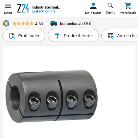
Suche
Menü
Mein Konto
Warenkorb
kostenlos ab 39 €
4.83
Profilfinder
Produktberater
Antrieb be