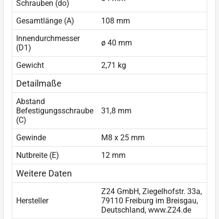
Schrauben (do)
Gesamtlänge (A)
108 mm
Innendurchmesser
ø 40 mm
(D1)
Gewicht
2,71 kg
Detailmaße
Abstand
Befestigungsschraube
31,8 mm
(C)
Gewinde
M8 x 25 mm
Nutbreite (E)
12 mm
Weitere Daten
Z24 GmbH, Ziegelhofstr. 33a,
Hersteller
79110 Freiburg im Breisgau,
Deutschland, www.Z24.de