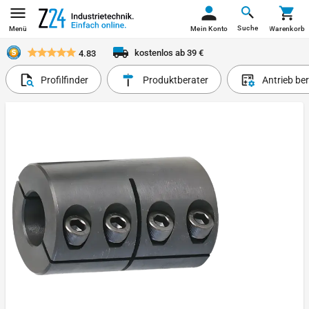
Suche
Menü
Mein Konto
Warenkorb
kostenlos ab 39 €
4.83
Profilfinder
Produktberater
Antrieb be