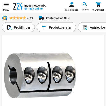
Suche
Menü
Mein Konto
Warenkorb
kostenlos ab 39 €
4.83
Profilfinder
Produktberater
Antrieb be