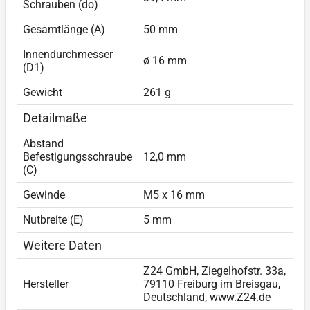
Schrauben (do)
Gesamtlänge (A)
50 mm
Innendurchmesser
ø 16 mm
(D1)
Gewicht
261 g
Detailmaße
Abstand
Befestigungsschraube
12,0 mm
(C)
Gewinde
M5 x 16 mm
Nutbreite (E)
5 mm
Weitere Daten
Z24 GmbH, Ziegelhofstr. 33a,
Hersteller
79110 Freiburg im Breisgau,
Deutschland, www.Z24.de