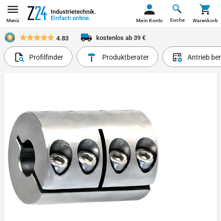
Suche
Menü
Mein Konto
Warenkorb
kostenlos ab 39 €
4.83
Profilfinder
Produktberater
Antrieb be