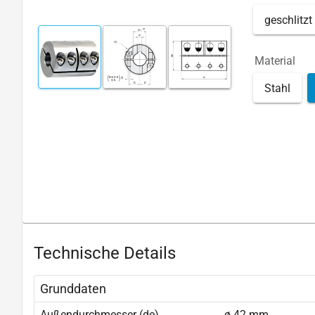
geschlitzt
Material
Stahl
Technische Details
Grunddaten
Außendurchmesser (de)
ø 42 mm