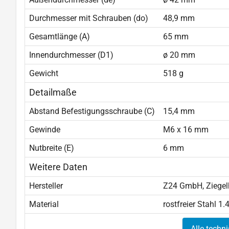
Durchmesser mit Schrauben (do)
48,9 mm
Gesamtlänge (A)
65 mm
Innendurchmesser (D1)
ø 20 mm
Gewicht
518 g
Detailmaße
Abstand Befestigungsschraube (C)
15,4 mm
Gewinde
M6 x 16 mm
Nutbreite (E)
6 mm
Weitere Daten
Hersteller
Z24 GmbH, Ziegelh
Material
rostfreier Stahl 1
Alle techn