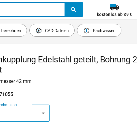
kostenlos ab 39 €
b berechnen
CAD-Dateien
Fachwissen
nkupplung Edelstahl geteilt, Bohrung
t
messer 42 mm
471055
urchmesser