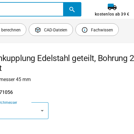
kostenlos ab 39 €
b berechnen
CAD-Dateien
Fachwissen
nkupplung Edelstahl geteilt, Bohrung
t
messer 45 mm
471056
urchmesser