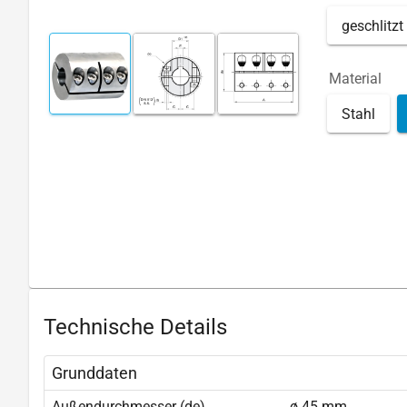
geschlitzt
Material
Stahl
Technische Details
Grunddaten
Außendurchmesser (de)
ø 45 mm