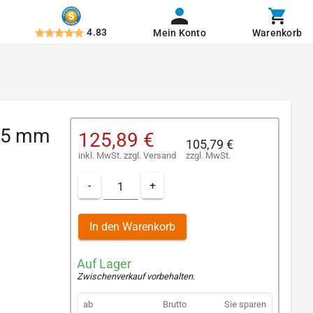
4.83
Mein Konto
Warenkorb
 25 mm
125,89 €
105,79 €
inkl. MwSt.
zzgl.
Versand
zzgl. MwSt.
-
+
In den Warenkorb
Auf Lager
Zwischenverkauf vorbehalten
.
ab
Brutto
Sie sparen