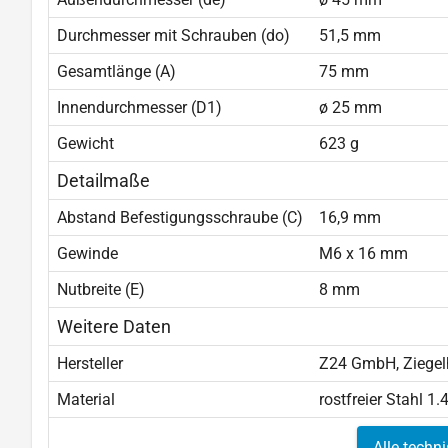
Durchmesser mit Schrauben (do)
51,5 mm
Gesamtlänge (A)
75 mm
Innendurchmesser (D1)
ø 25 mm
Gewicht
623 g
Detailmaße
Abstand Befestigungsschraube (C)
16,9 mm
Gewinde
M6 x 16 mm
Nutbreite (E)
8 mm
Weitere Daten
Hersteller
Z24 GmbH, Ziegelh
Material
rostfreier Stahl 1
Alle techn