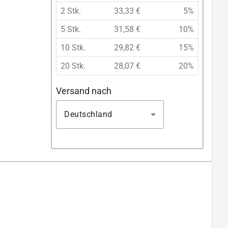
2 Stk.
33,33 €
5%
5 Stk.
31,58 €
10%
10 Stk.
29,82 €
15%
20 Stk.
28,07 €
20%
Versand nach
Deutschland