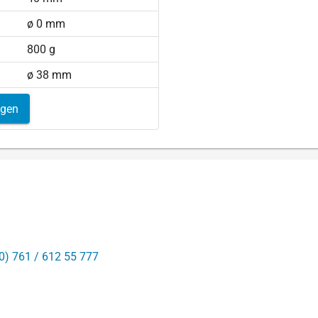
ø 0 mm
800 g
ø 38 mm
igen
0) 761 / 612 55 777