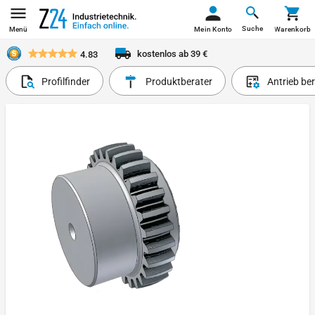
Suche
Menü
Mein Konto
Warenkorb
kostenlos ab 39 €
4.83
Profilfinder
Produktberater
Antrieb be