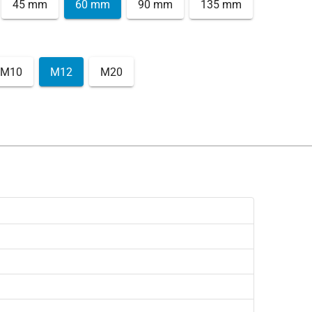
45 mm
60 mm
90 mm
135 mm
M10
M12
M20