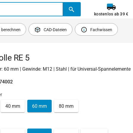
kostenlos ab 39 €
b berechnen
CAD-Dateien
Fachwissen
lle RE 5
: 60 mm | Gewinde: M12 | Stahl | für Universal-Spannelemente
474002
r
40 mm
60 mm
80 mm