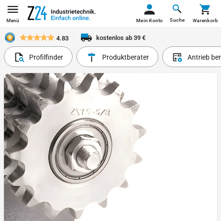
Suche
Menü
Mein Konto
Warenkorb
kostenlos ab 39 €
4.83
Profilfinder
Produktberater
Antrieb be