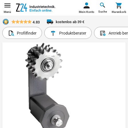
Suche
Menü
Mein Konto
Warenkorb
kostenlos ab 39 €
4.83
Profilfinder
Produktberater
Antrieb be