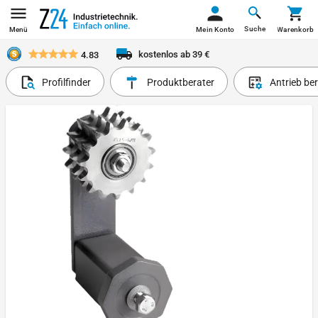
Suche
Menü
Mein Konto
Warenkorb
kostenlos ab 39 €
4.83
Profilfinder
Produktberater
Antrieb be