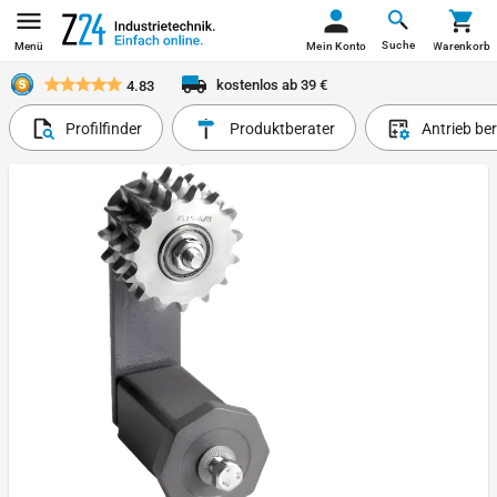
Suche
Menü
Mein Konto
Warenkorb
kostenlos ab 39 €
4.83
Profilfinder
Produktberater
Antrieb be