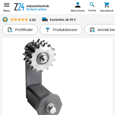
Suche
Menü
Mein Konto
Warenkorb
kostenlos ab 39 €
4.83
Profilfinder
Produktberater
Antrieb be