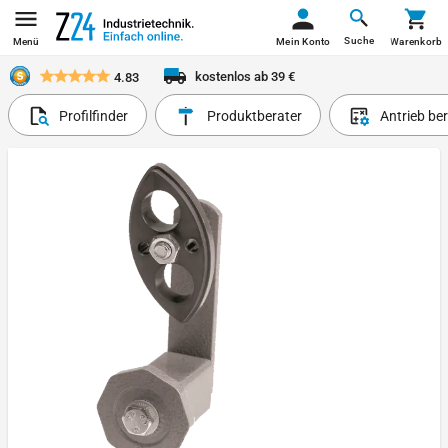
Suche
Menü
Mein Konto
Warenkorb
kostenlos ab 39 €
4.83
Profilfinder
Produktberater
Antrieb be