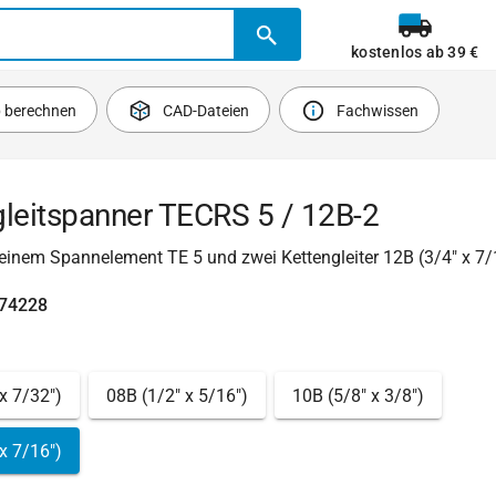
kostenlos ab 39 €
b berechnen
CAD-Dateien
Fachwissen
gleitspanner TECRS 5 / 12B-2
einem Spannelement TE 5 und zwei Kettengleiter 12B (3/4" x 7/
474228
x 7/32")
08B (1/2" x 5/16")
10B (5/8" x 3/8")
x 7/16")