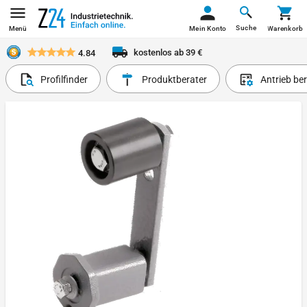
Suche
Menü
Mein Konto
Warenkorb
kostenlos ab 39 €
4.84
Profilfinder
Produktberater
Antrieb be