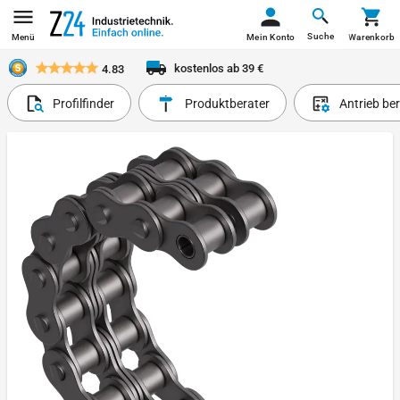
Suche
Menü
Mein Konto
Warenkorb
kostenlos ab 39 €
4.83
Profilfinder
Produktberater
Antrieb be