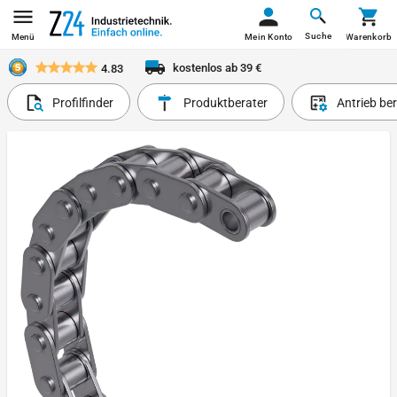
Suche
Menü
Mein Konto
Warenkorb
kostenlos ab 39 €
4.83
Profilfinder
Produktberater
Antrieb be