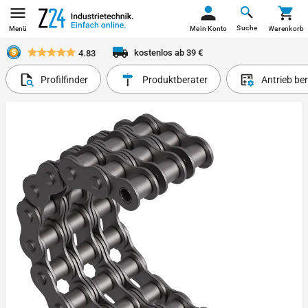
Suche
Menü
Mein Konto
Warenkorb
kostenlos ab 39 €
4.83
Profilfinder
Produktberater
Antrieb be