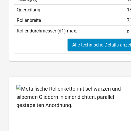
Querteilung
1
Rollenbreite
7
Rollendurchmesser (d1) max.
ø
Alle technische Details anze