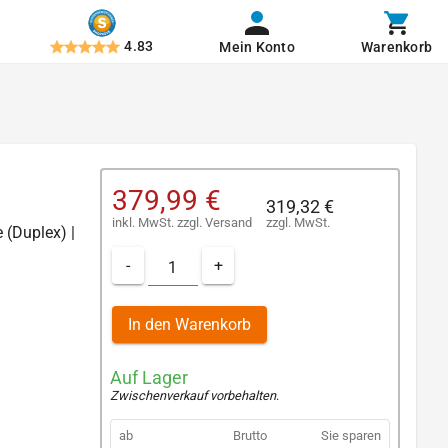
4.83
Mein Konto
Warenkorb
379,99 €
319,32 €
inkl. MwSt.
zzgl.
Versand
zzgl. MwSt.
e (Duplex) |
-
+
In den Warenkorb
Auf Lager
Zwischenverkauf vorbehalten
.
ab
Brutto
Sie sparen