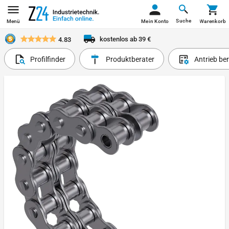
Suche
Menü
Mein Konto
Warenkorb
kostenlos ab 39 €
4.83
Profilfinder
Produktberater
Antrieb be