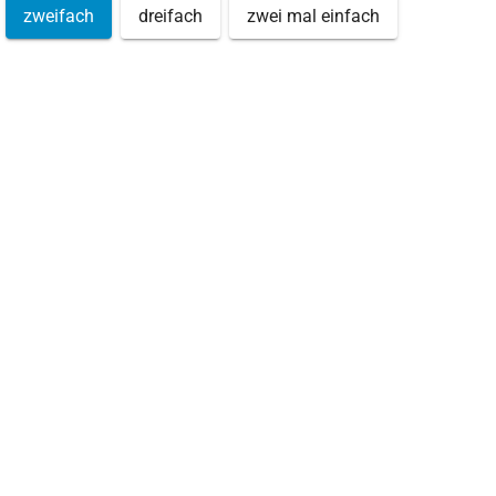
zweifach
dreifach
zwei mal einfach