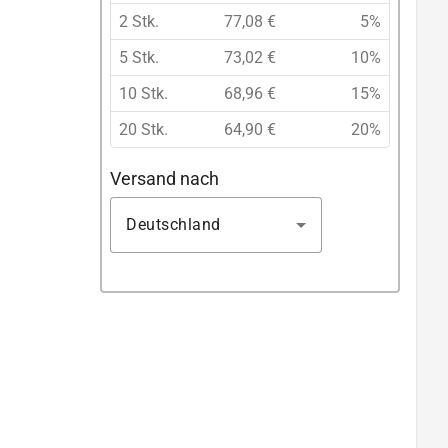
2 Stk.
77,08 €
5%
5 Stk.
73,02 €
10%
10 Stk.
68,96 €
15%
20 Stk.
64,90 €
20%
Versand nach
Deutschland