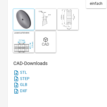
einfach
CAD
CAD-Downloads
STL
STEP
GLB
DXF