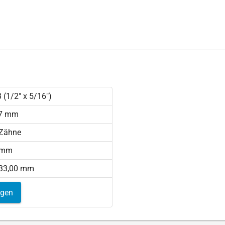
 (1/2" x 5/16")
,7 mm
 Zähne
 mm
233,00 mm
igen