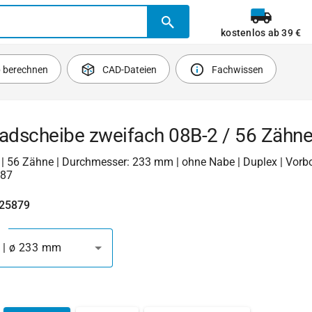
kostenlos ab 39 €
b berechnen
CAD-Dateien
Fachwissen
radscheibe zweifach 08B-2 / 56 Zähn
2 | 56 Zähne | Durchmesser: 233 mm | ohne Nabe | Duplex | Vorb
187
425879
 | ø 233 mm