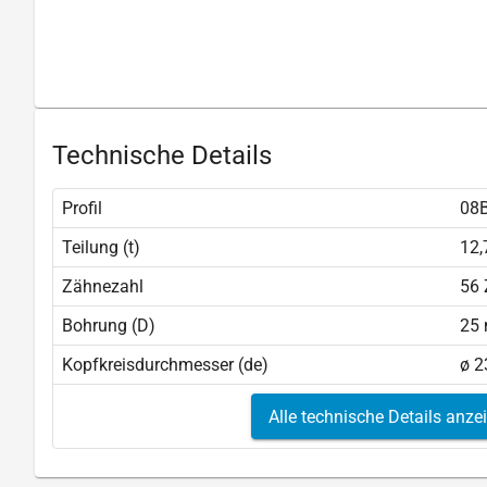
Technische Details
Profil
08B
Teilung (t)
12
Zähnezahl
56
Bohrung (D)
25
Kopfkreisdurchmesser (de)
ø 
Alle technische Details anze