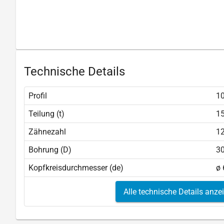
Technische Details
Profil
10
Teilung (t)
1
Zähnezahl
1
Bohrung (D)
3
Kopfkreisdurchmesser (de)
ø
Alle technische Details anze