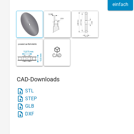
einfach
CAD
CAD-Downloads
STL
STEP
GLB
DXF