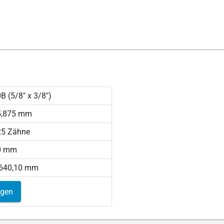
B (5/8" x 3/8")
5,875 mm
25 Zähne
0 mm
 640,10 mm
igen