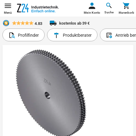
Suche
Menü
Mein Konto
Warenkorb
kostenlos ab 39 €
4.83
Profilfinder
Produktberater
Antrieb be