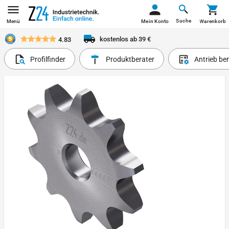
Suche
Menü
Mein Konto
Warenkorb
kostenlos ab 39 €
4.83
Profilfinder
Produktberater
Antrieb be