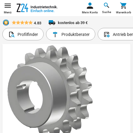
Suche
Menü
Mein Konto
Warenkorb
kostenlos ab 39 €
4.83
Profilfinder
Produktberater
Antrieb be