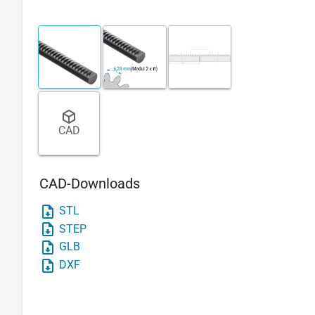
CAD
CAD-Downloads
STL
STEP
GLB
DXF