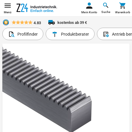
Suche
Menü
Mein Konto
Warenkorb
kostenlos ab 39 €
4.83
Profilfinder
Produktberater
Antrieb be