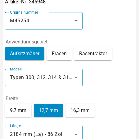
Artikel-Nr: 345948
Originalnummer
M45254
Anwendungsgebiet
Aufsitzmäher
Fräsen
Rasentraktor
Modell
Typen 300, 312, 314 & 316 - Motor Kohler Schnitt 48’’
Breite
9,7 mm
12,7 mm
16,3 mm
Länge
2184 mm (La) - 86 Zoll