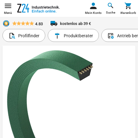
Suche
Menü
Mein Konto
Warenkorb
kostenlos ab 39 €
4.83
Profilfinder
Produktberater
Antrieb be