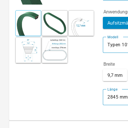
Anwendungs
Aufsitzmä
Modell
Typen 10
Breite
9,7 mm
Länge
2845 mm (