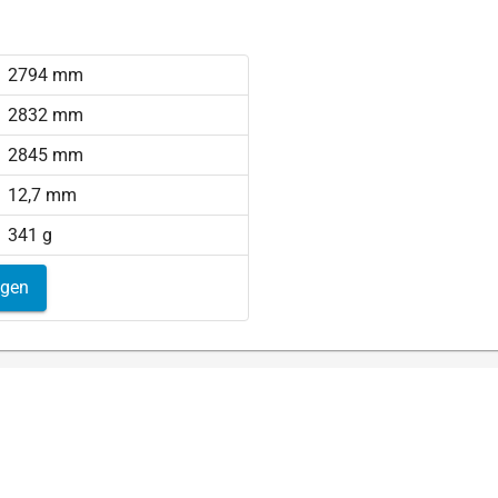
2794 mm
2832 mm
2845 mm
12,7 mm
341 g
igen