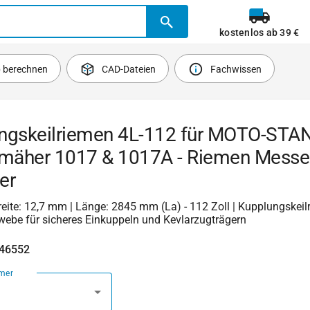
kostenlos ab 39 €
b berechnen
CAD-Dateien
Fachwissen
ngskeilriemen 4L-112 für MOTO-STA
zmäher 1017 & 1017A - Riemen Messer
er
 Breite: 12,7 mm | Länge: 2845 mm (La) - 112 Zoll | Kupplungskei
ebe für sicheres Einkuppeln und Kevlarzugträgern
346552
mer