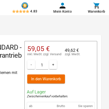
4.83
Mein Konto
Warenkorb
NDARD -
59,05 €
49,62 €
antrieb
inkl. MwSt.
zzgl.
Versand
zzgl. MwSt.
-
+
lriemen mit
In den Warenkorb
Auf Lager
Zwischenverkauf vorbehalten
.
ab
Brutto
Sie sparen