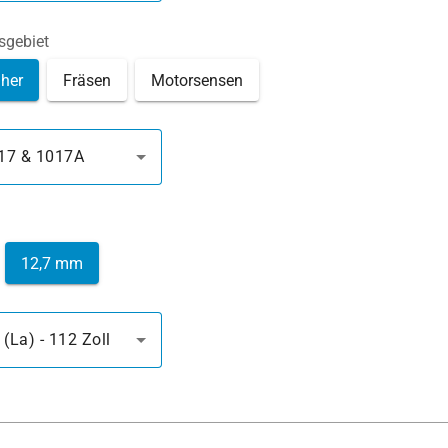
gebiet
her
Fräsen
Motorsensen
17 & 1017A
12,7 mm
La) - 112 Zoll