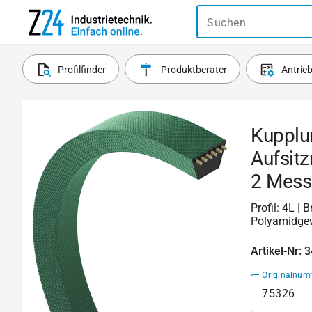
Suchen
Profilfinder
Produktberater
Antrie
Kupplu
Aufsit
2 Mess
Profil: 4L |
Polyamidgew
Artikel-Nr: 
Originalnum
75326