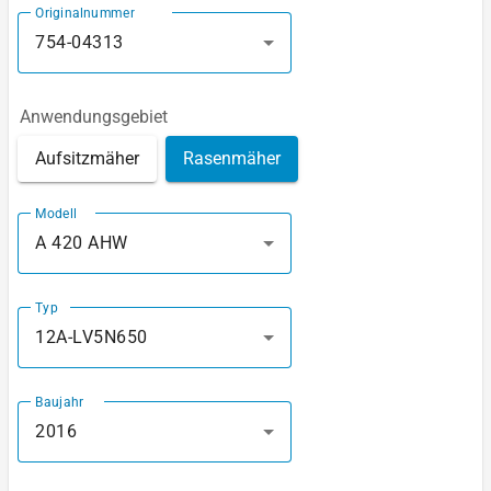
Originalnummer
754-04313
Anwendungsgebiet
Aufsitzmäher
Rasenmäher
Modell
A 420 AHW
Typ
12A-LV5N650
Baujahr
2016