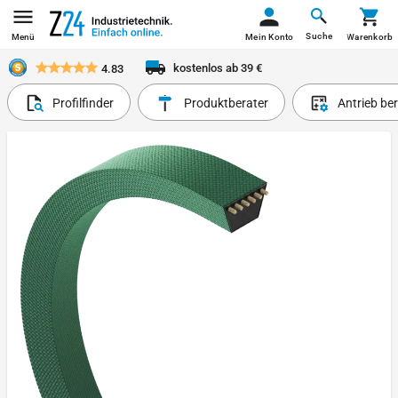
Suche
Menü
Mein Konto
Warenkorb
kostenlos ab 39 €
4.83
Profilfinder
Produktberater
Antrieb be