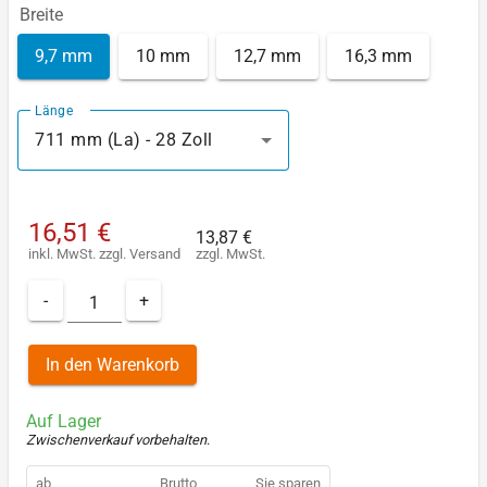
Breite
9,7 mm
10 mm
12,7 mm
16,3 mm
Länge
711 mm (La) - 28 Zoll
16,51 €
13,87 €
inkl. MwSt.
zzgl.
Versand
zzgl. MwSt.
-
+
In den Warenkorb
Auf Lager
Zwischenverkauf vorbehalten
.
ab
Brutto
Sie sparen