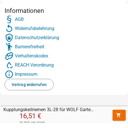
Informationen
AGB
Widerrufsbelehrung
Datenschutzerklärung
Barrierefreiheit
Verhaltenskodex
REACH Verordnung
Impressum
Vertrag widerrufen
Kupplungskeilriemen 3L-28 für WOLF Garten - Rasenmäher mit Antrieb A 420 AHW (12A-LV5N650 (2016) - Getriebe
16,51 €
inkl. MwSt.
zzgl.
Versand