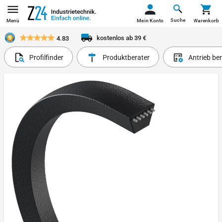
Suche
Menü
Mein Konto
Warenkorb
kostenlos ab 39 €
4.83
Profilfinder
Produktberater
Antrieb be