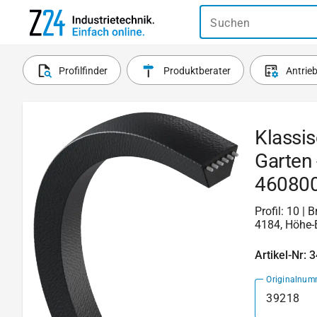
Suchen
Profilfinder
Produktberater
Antrie
Klassis
Garten 
4608000
Profil: 10 |
4184, Höhe-B
Artikel-Nr: 
Originalnum
39218