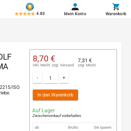
4.83
Mein Konto
Warenkorb
WOLF
8,70 €
7,31 €
TMA
inkl. MwSt.
zzgl.
Versand
zzgl. MwSt.
-
+
t 2215/ISO
iebe.
In den Warenkorb
Auf Lager
Zwischenverkauf vorbehalten
.
ab
Brutto
Sie sparen