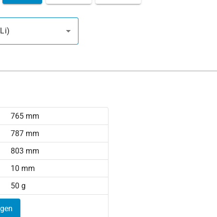
Li)
765 mm
787 mm
803 mm
10 mm
50 g
igen