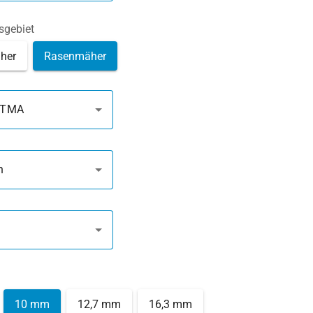
gebiet
her
Rasenmäher
6 TMA
n
10 mm
12,7 mm
16,3 mm