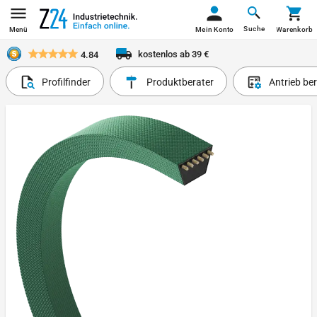
Suche
Menü
Mein Konto
Warenkorb
kostenlos ab 39 €
4.84
Profilfinder
Produktberater
Antrieb be