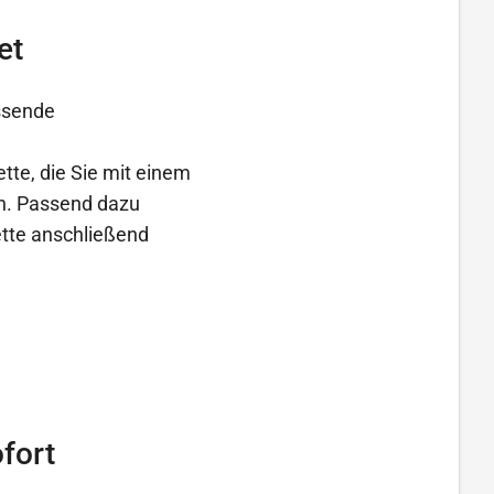
et
assende
ette, die Sie mit einem
en. Passend dazu
ette anschließend
fort