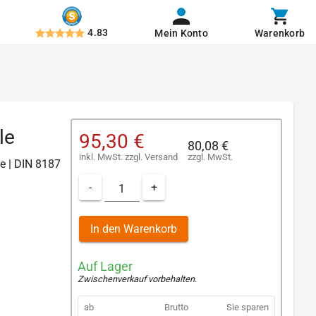
4.83
Mein Konto
Warenkorb
le
95,30 €
80,08 €
inkl. MwSt.
zzgl.
Versand
zzgl. MwSt.
te | DIN 8187
-
+
In den Warenkorb
Auf Lager
Zwischenverkauf vorbehalten
.
ab
Brutto
Sie sparen