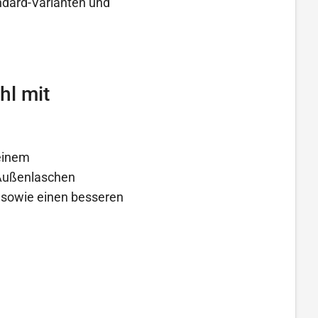
andard-Varianten und
hl mit
 einem
 Außenlaschen
 sowie einen besseren