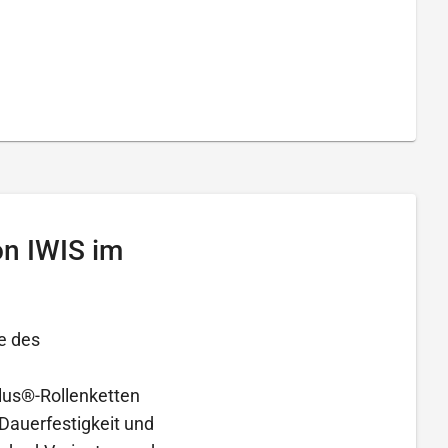
on IWIS im
e des
lus®-Rollenketten
Dauerfestigkeit und