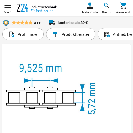
Suche
Menü
Mein Konto
Warenkorb
kostenlos ab 39 €
4.83
Profilfinder
Produktberater
Antrieb be