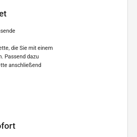
et
assende
ette, die Sie mit einem
en. Passend dazu
ette anschließend
fort