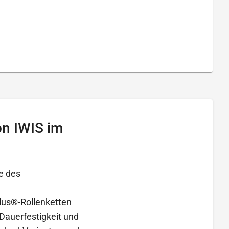
on IWIS im
e des
lus®-Rollenketten
Dauerfestigkeit und