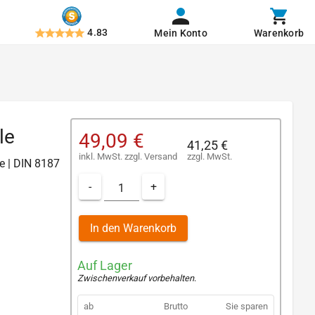
4.83
Mein Konto
Warenkorb
le
49,09 €
41,25 €
inkl. MwSt.
zzgl.
Versand
zzgl. MwSt.
te | DIN 8187
-
+
In den Warenkorb
Auf Lager
Zwischenverkauf vorbehalten
.
ab
Brutto
Sie sparen