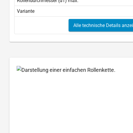
Rollendurchmesser (d1) max.
Variante
Alle technische Details anze