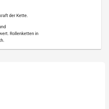
raft der Kette.
und
rt. Rollenketten in
ch.