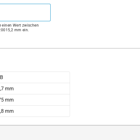
ie einen Wert zwischen
0015,2 mm ein.
8B
,7 mm
75 mm
,8 mm