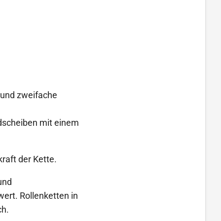
) und zweifache
adscheiben mit einem
raft der Kette.
und
rt. Rollenketten in
ch.