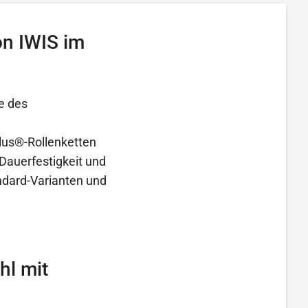
on IWIS im
e des
lus®-Rollenketten
Dauerfestigkeit und
andard-Varianten und
hl mit