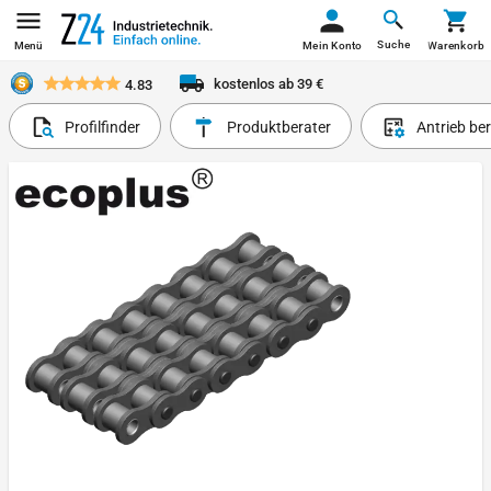
Suche
Menü
Mein Konto
Warenkorb
kostenlos ab 39 €
4.83
Profilfinder
Produktberater
Antrieb be