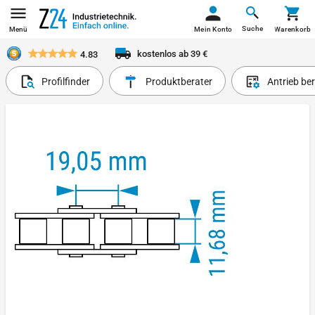
Suche
Menü
Mein Konto
Warenkorb
kostenlos ab 39 €
4.83
Profilfinder
Produktberater
Antrieb be