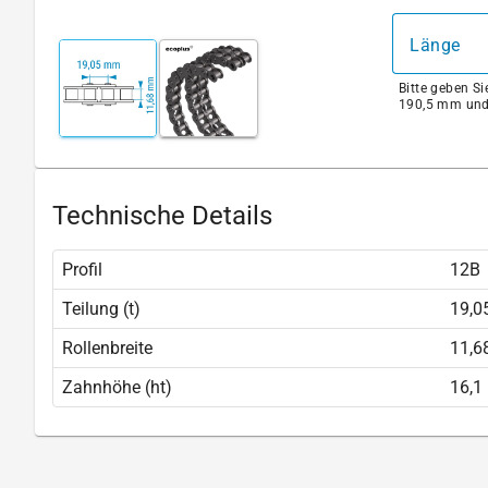
Länge
Bitte geben S
190,5 mm und
Technische Details
Profil
12B
Teilung (t)
19,
Rollenbreite
11,
Zahnhöhe (ht)
16,