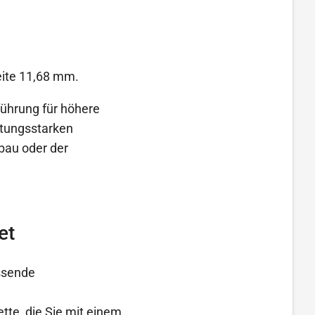
eite 11,68 mm.
führung für höhere
stungsstarken
bau oder der
et
assende
ette, die Sie mit einem