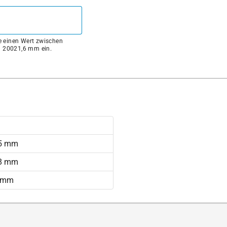
ie einen Wert zwischen
 20021,6 mm ein.
05 mm
68 mm
1 mm