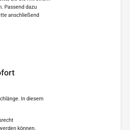
en. Passend dazu
ette anschließend
fort
schlänge. In diesem
srecht
t werden können.