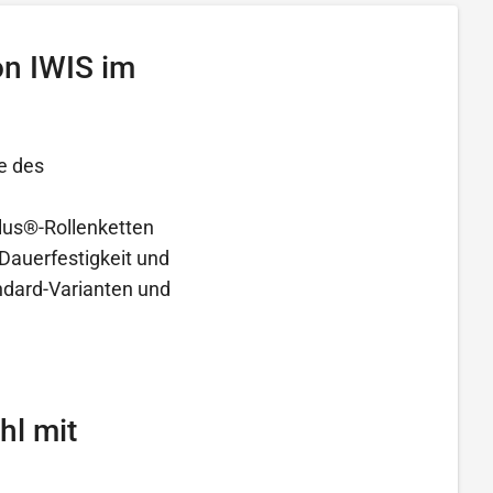
on IWIS im
e des
lus®-Rollenketten
Dauerfestigkeit und
andard-Varianten und
hl mit