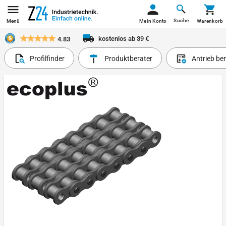
Suche
Menü
Mein Konto
Warenkorb
kostenlos ab 39 €
4.83
Profilfinder
Produktberater
Antrieb be