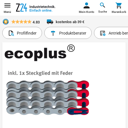
Suche
Menü
Mein Konto
Warenkorb
kostenlos ab 39 €
4.83
Profilfinder
Produktberater
Antrieb be